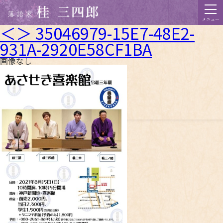
メニュー
＜＞ 35046979-15E7-48E2-
931A-2920E58CF1BA
画像なし