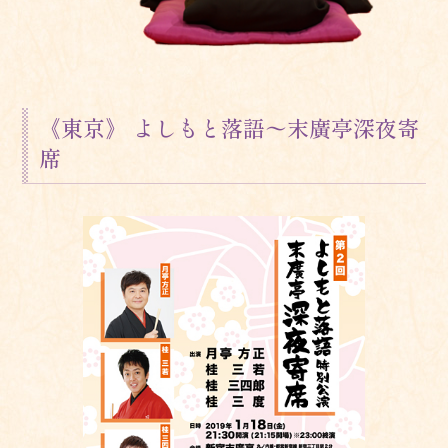
《東京》 よしもと落語〜末廣亭深夜寄
席