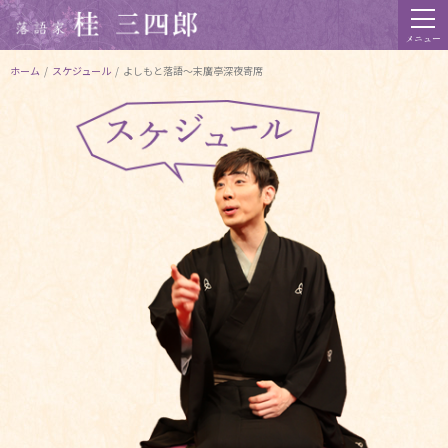
メニュー
ホーム
/
スケジュール
/
よしもと落語〜末廣亭深夜寄席