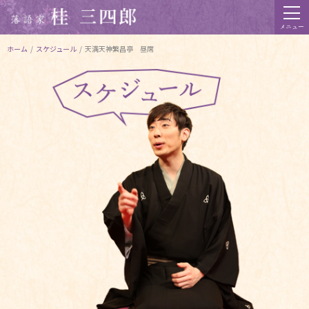
メニュー
ホーム
/
スケジュール
/
天満天神繁昌亭 昼席