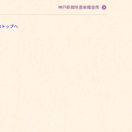
神戸新開地喜楽館昼席
のトップへ