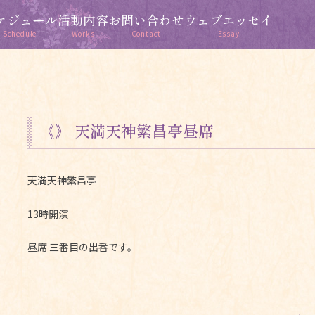
ケジュール
活動内容
お問い合わせ
ウェブエッセイ
Schedule
Works
Contact
Essay
《》 天満天神繁昌亭昼席
天満天神繁昌亭
13時開演
昼席 三番目の出番です。