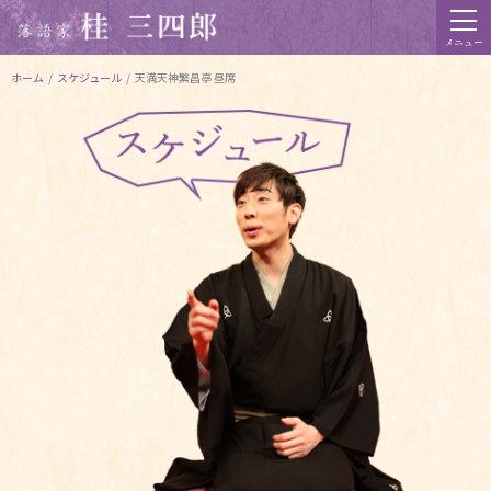
メニュー
ホーム
/
スケジュール
/
天満天神繁昌亭 昼席