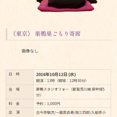
《東京》 巣鴨巣ごもり寄席
画像なし
2016年10月12日 (水)
日 時
開演：13時（開場：12時30分）
会 場
巣鴨スタジオフォー（都電荒川線 庚申塚5
分）
料 金
予約：1,000円
出 演
古今亭駒次/一龍斎貞寿/桂三四郎/入船亭小