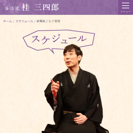
メニュー
ホーム
/
スケジュール
/
巣鴨巣ごもり寄席