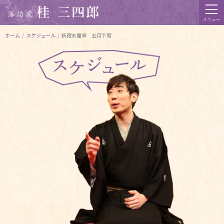
メニュー
ホーム
/
スケジュール
/
新宿末廣亭 五月下席