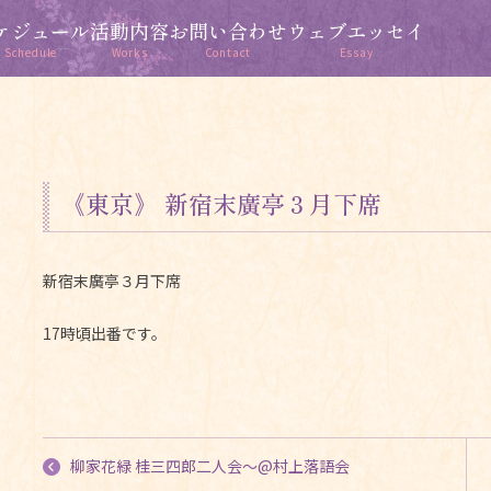
ケジュール
活動内容
お問い合わせ
ウェブエッセイ
Schedule
Works
Contact
Essay
《東京》 新宿末廣亭３月下席
新宿末廣亭３月下席
17時頃出番です。
柳家花緑 桂三四郎二人会〜@村上落語会