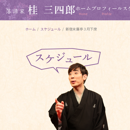
ホーム
プロフィール
ス
Home
Profile
ホーム
/
スケジュール
/
新宿末廣亭３月下席