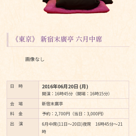
《東京》 新宿末廣亭 六月中席
画像なし
2016年06月20日 (月)
日 時
開演：16時45分（開場：16時15分）
会 場
新宿末廣亭
料 金
予約：2,700円（当日：3,000円）
出 演
6月中席(11日〜20日)夜席 16時45分〜21
時