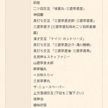
前座
二ツ目交互 「桂夏丸･三遊亭遊里」
神田蘭
真打ち交互 「三遊亭遊史郎･三遊亭遊喜」
三遊亭遊子 (三遊亭遊松改め二ツ目昇進披
露)
漫才交互 「ナイツ･カントリーズ」
真打ち交互 「三遊亭遊之介･滝川鯉朝」
真打ち交互 「三遊亭遊雀･三遊亭遊馬」
北見伸＆スティファニー
山遊亭金太郎
柳家蝠丸
＝お仲入り＝
三笑亭夢丸
ザ･ニュースペーパー
上方落語交互 (下記をご覧下さい)
桂伸治
鏡味初音