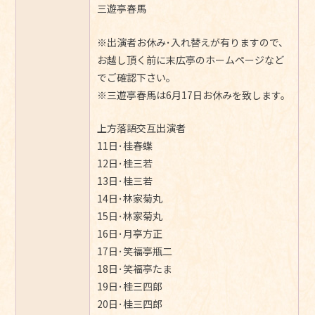
三遊亭春馬
※出演者お休み･入れ替えが有りますので、
お越し頂く前に末広亭のホームページなど
でご確認下さい。
※三遊亭春馬は6月17日お休みを致します。
上方落語交互出演者
11日･桂春蝶
12日･桂三若
13日･桂三若
14日･林家菊丸
15日･林家菊丸
16日･月亭方正
17日･笑福亭瓶二
18日･笑福亭たま
19日･桂三四郎
20日･桂三四郎