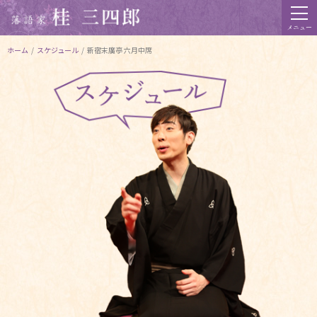
メニュー
ホーム
/
スケジュール
/
新宿末廣亭 六月中席