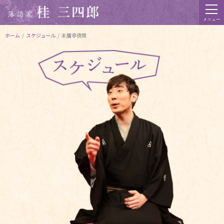
メニュー
ホーム
/
スケジュール
/
末廣亭夜席