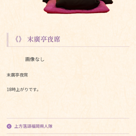
《》 末廣亭夜席
画像なし
末廣亭夜席
18時上がりです。
上方落語福岡県人隊