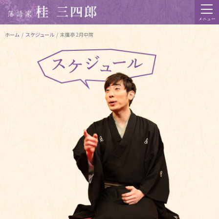
メニュー
ホーム
/
スケジュール
/
末廣亭 2月中席