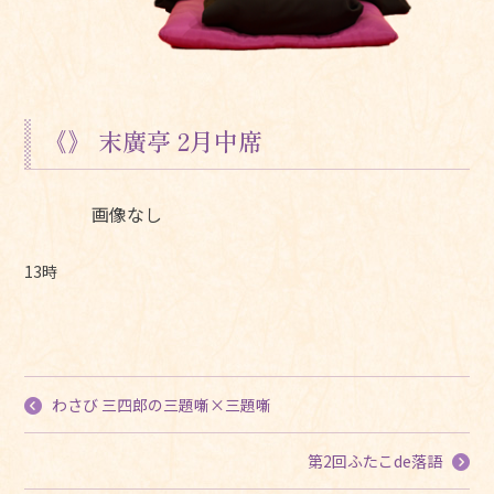
《》 末廣亭 2月中席
画像なし
13時
わさび 三四郎の三題噺×三題噺
第2回ふたこde落語