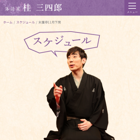
メニュー
ホーム
/
スケジュール
/
末廣亭11月下席