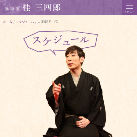
メニュー
ホーム
/
スケジュール
/
末廣亭8月中席