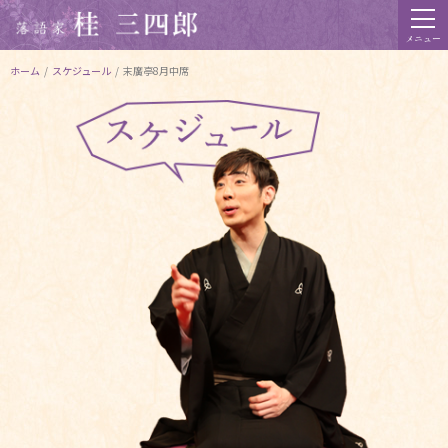
メニュー
ホーム
/
スケジュール
/
末廣亭8月中席