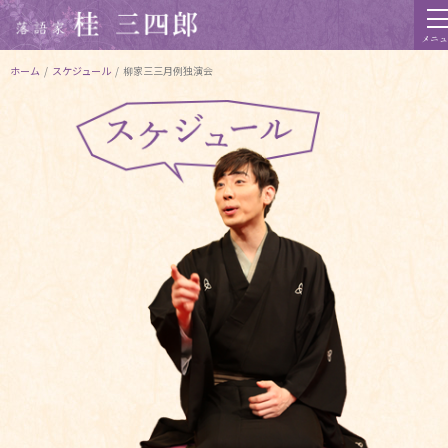
メニュ
ホーム
/
スケジュール
/
柳家三三月例独演会