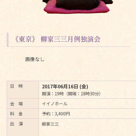
《東京》 柳家三三月例独演会
画像なし
2017年06月16日 (金)
日 時
開演：19時（開場：18時30分）
会 場
イイノホール
料 金
予約：3,400円
出 演
柳家三三