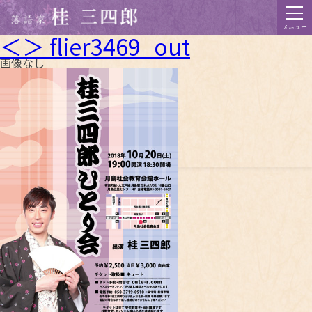
メニュー
＜＞ flier3469_out
画像なし