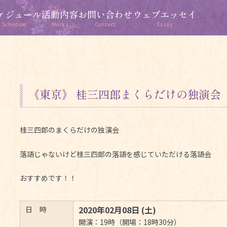
ケジュール
活動内容
お問い合わせ
ウェブエッセイ
Schedule
Works
Contact
Essay
《東京》 桂三四郎まくらだけの独演会
桂三四郎のまくらだけの独演会
落語じゃないけど桂三四郎の落語を感じていただける落語会
おすすめです！！
2020年02月08日 (土)
日 時
開演：19時（開場：18時30分）