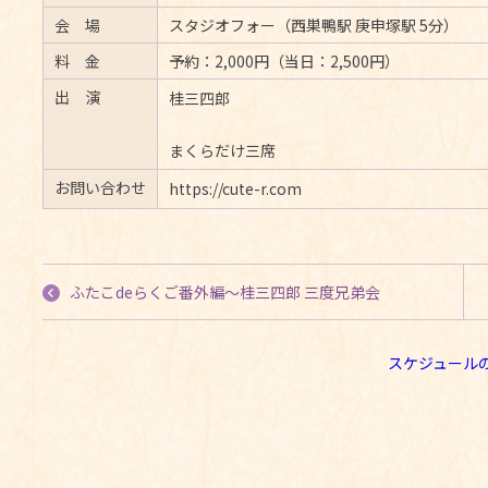
会 場
スタジオフォー（西巣鴨駅 庚申塚駅 5分）
料 金
予約：2,000円（当日：2,500円）
出 演
桂三四郎
まくらだけ三席
お問い合わせ
https://cute-r.com
ふたこdeらくご番外編〜桂三四郎 三度兄弟会
スケジュール