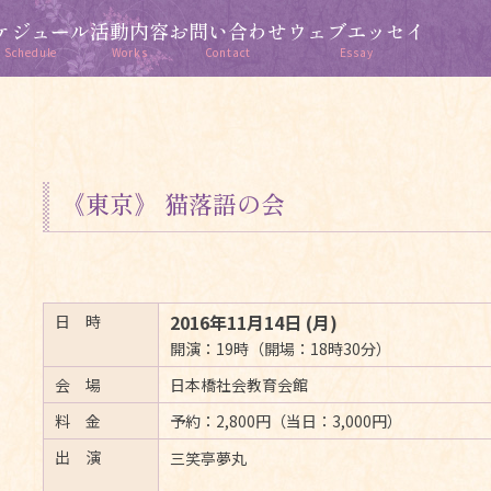
ケジュール
活動内容
お問い合わせ
ウェブエッセイ
Schedule
Works
Contact
Essay
《東京》 猫落語の会
2016年11月14日 (月)
日 時
開演：19時（開場：18時30分）
会 場
日本橋社会教育会館
料 金
予約：2,800円（当日：3,000円）
出 演
三笑亭夢丸