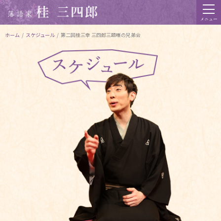
メニュー
ホーム
/
スケジュール
/
第二回桂三幸 三四郎三題噺の兄弟会