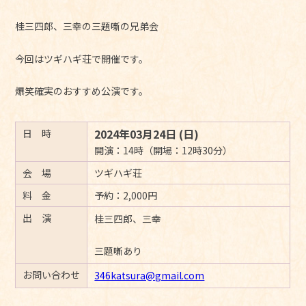
桂三四郎、三幸の三題噺の兄弟会
今回はツギハギ荘で開催です。
爆笑確実のおすすめ公演です。
2024年03月24日 (日)
日 時
開演：14時（開場：12時30分）
会 場
ツギハギ荘
料 金
予約：2,000円
出 演
桂三四郎、三幸
三題噺あり
お問い合わせ
346katsura@gmail.com